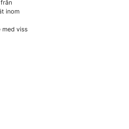
 från
ät inom
e med viss