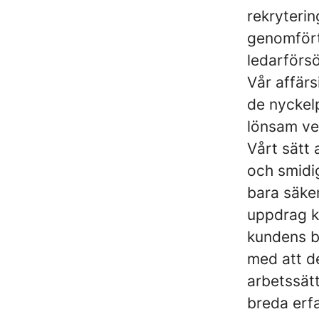
rekryteri
genomfört
ledarförsö
Vår affärs
de nyckelp
lönsam ve
Vårt sätt 
och smidi
bara säker
uppdrag k
kundens b
med att de
arbetssät
breda erf