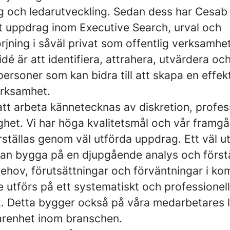
ng och ledarutveckling. Sedan dess har Cesab
 uppdrag inom Executive Search, urval och
rjning i såväl privat som offentlig verksamhet
idé är att identifiera, attrahera, utvärdera oc
ersoner som kan bidra till att skapa en effek
rksamhet.
att arbeta kännetecknas av diskretion, profe
ghet. Vi har höga kvalitetsmål och vår framg
ställas genom väl utförda uppdrag. Ett väl ut
an bygga på en djupgående analys och först
ehov, förutsättningar och förväntningar i ko
 utförs på ett systematiskt och professionell
t. Detta bygger också på våra medarbetares 
arenhet inom branschen.