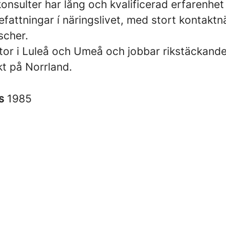
onsulter har lång och kvalificerad erfarenhet
fattningar í näringslivet, med stort kontaktn
scher.
ntor i Luleå och Umeå och jobbar rikstäckand
t på Norrland.
es
1985