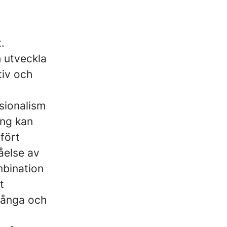
.
h utveckla
tiv och
ssionalism
ång kan
fört
åelse av
mbination
t
långa och