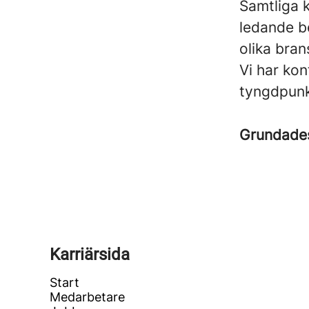
Samtliga k
ledande be
olika bran
Vi har ko
tyngdpunk
Grundad
Karriärsida
Start
Medarbetare